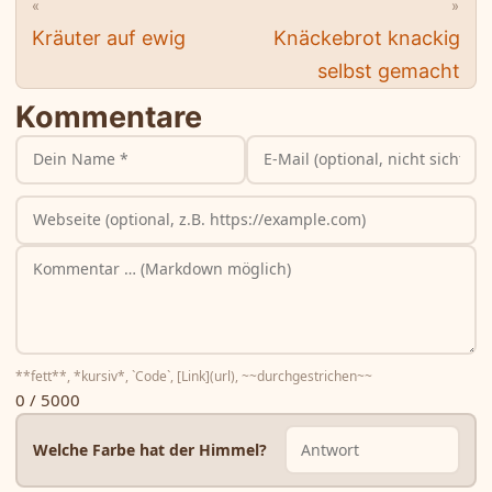
«
»
Kräuter auf ewig
Knäckebrot knackig
selbst gemacht
Kommentare
**fett**, *kursiv*, `Code`, [Link](url), ~~durchgestrichen~~
0 / 5000
Welche Farbe hat der Himmel?