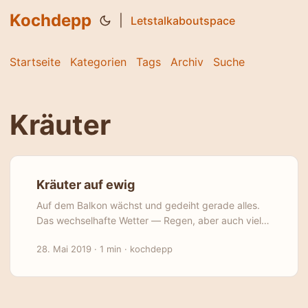
Kochdepp
|
Letstalkaboutspace
Startseite
Kategorien
Tags
Archiv
Suche
Kräuter
Kräuter auf ewig
Auf dem Balkon wächst und gedeiht gerade alles.
Das wechselhafte Wetter — Regen, aber auch viel
Sonnenschein — hat den Pflanzen gut getan. So
28. Mai 2019
·
1 min
·
kochdepp
gut, dass ich zumindest bei den Kräutern kaum mit
dem Verbrauchen nachkomme. Bevor sie
vertrocknen oder verblühen, habe ich schon mal mit
der ersten Ernte von Schnittlauch und Koriander