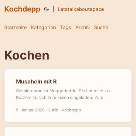
Kochdepp
|
Letstalkaboutspace
Startseite
Kategorien
Tags
Archiv
Suche
Kochen
Muscheln mit R
Schuld daran ist Moggadodde. Sie hat mich zur
Kurzem zu sich zum Essen eingeladen. Zum
Muschelessen. Miesmuscheln. Durch irgendwelche
9. Januar 2020
·
2 min
·
kochdepp
familiäre Verstrickungen ist das eine oft
aufgetischte Tradition in ihrem Hause. Ganz im
Gegensatz zu meinem Hause und zu meinen
familiären Verstrickungen. Ich habe nämlich bis dato