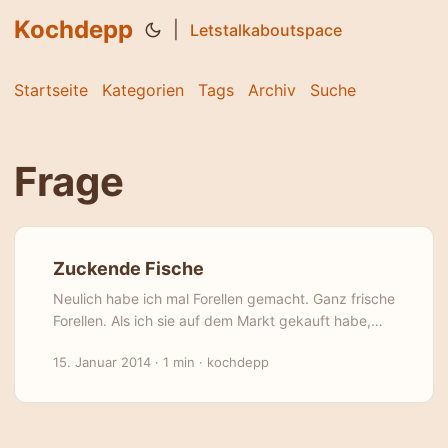
Kochdepp
|
Letstalkaboutspace
Startseite
Kategorien
Tags
Archiv
Suche
Frage
Zuckende Fische
Neulich habe ich mal Forellen gemacht. Ganz frische
Forellen. Als ich sie auf dem Markt gekauft habe,
hatten die Fische noch gelebt und als ich das Geld
15. Januar 2014
·
1 min
·
kochdepp
abgezählt hatte, waren sie schon von der
Verkäuferin ausgenommen — und tot. Eine Stunde
später lagen sie bei mir in der Küche und ich habe
sie gewürzt, mit Pfeffer — und Salz. Und als das