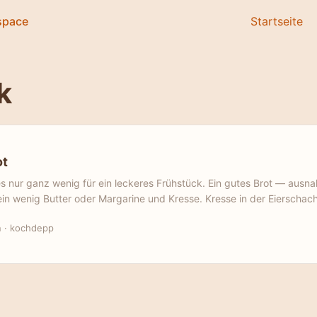
space
Startseite
k
ot
 nur ganz wenig für ein leckeres Frühstück. Ein gutes Brot — ausn
ein wenig Butter oder Margarine und Kresse. Kresse in der Eierschac
zt habe ich das wohl in der Grundschule gemacht, aber ich habe vor 
n
·
kochdepp
mit ein bisschen Erde gesät. Die grünen Dinger wachsen ja wie blöd,
tagsfrühstück die Kresse ernten. Leicht senfiger und pfefferiger 
esse. ...