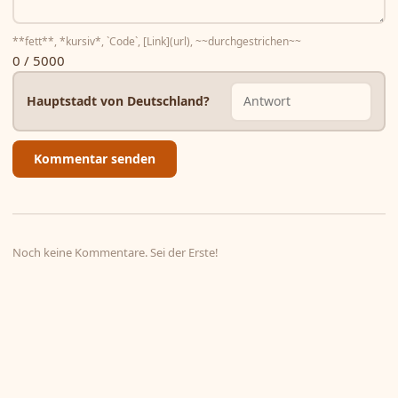
**fett**, *kursiv*, `Code`, [Link](url), ~~durchgestrichen~~
0 / 5000
Hauptstadt von Deutschland?
Kommentar senden
Noch keine Kommentare. Sei der Erste!
© 2026
Kochdepp
·