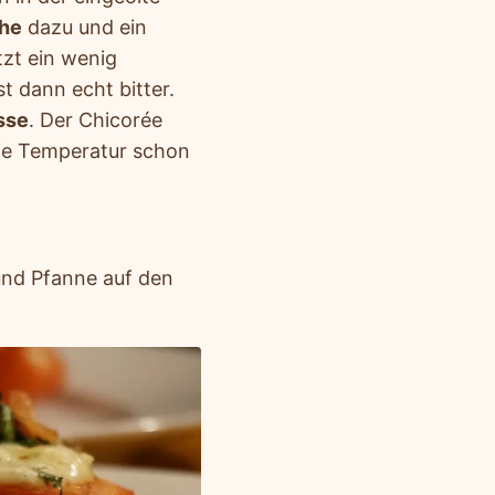
he
dazu und ein
tzt ein wenig
t dann echt bitter.
sse
. Der Chicorée
ie Temperatur schon
und Pfanne auf den