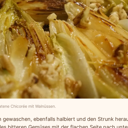
atene Chicorée mit Walnüssen.
h gewaschen, ebenfalls halbiert und den Strunk hera
des bitteren Gemüses mit der flachen Seite nach unte