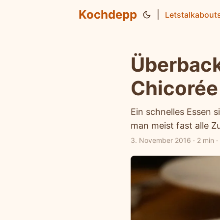
Kochdepp
|
Letstalkabout
Überback
Chicorée
Ein schnelles Essen 
man meist fast alle Z
3. November 2016
·
2 min
·