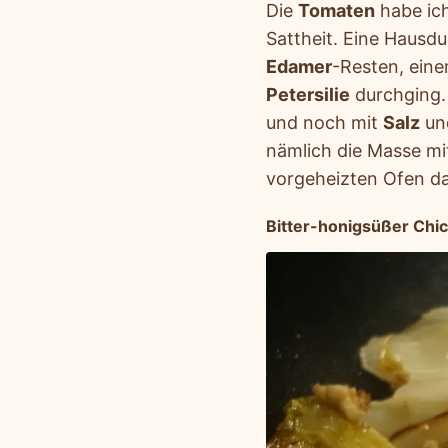
Die
Tomaten
habe ich
Sattheit. Eine Hausd
Edamer
-Resten, ein
Petersilie
durchging. 
und noch mit
Salz
un
nämlich die Masse mi
vorgeheizten Ofen da
Bitter-honigsüßer Chi