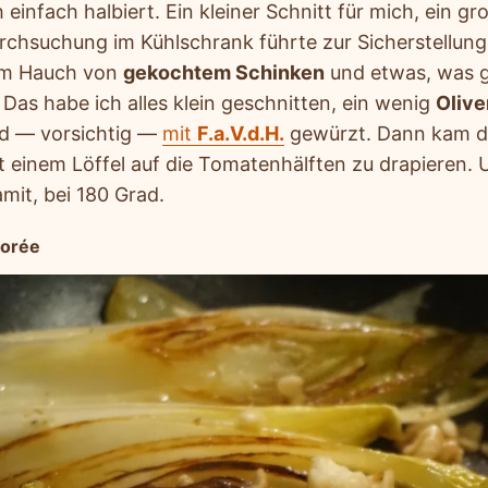
 einfach halbiert. Ein kleiner Schnitt für mich, ein gro
urchsuchung im Kühlschrank führte zur Sicherstellun
em Hauch von
gekochtem Schinken
und etwas, was g
Das habe ich alles klein geschnitten, ein wenig
Olive
d — vorsichtig —
mit
F.a.V.d.H.
gewürzt. Dann kam die
t einem Löffel auf die Tomatenhälften zu drapieren. 
mit, bei 180 Grad.
corée