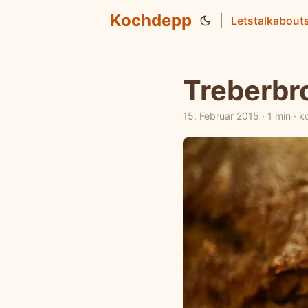
Kochdepp
|
Letstalkabout
Treberbro
15. Februar 2015
·
1 min
·
k