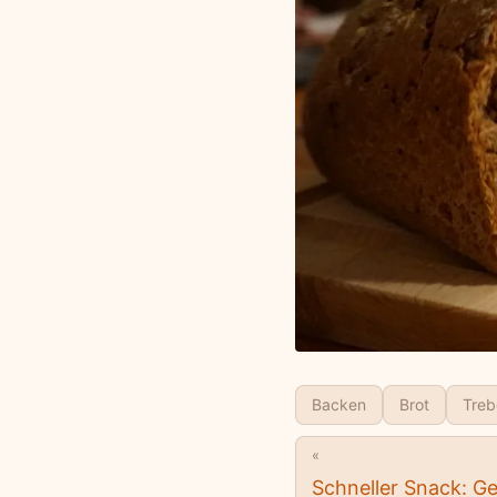
Backen
Brot
Treb
«
Schneller Snack: Ge