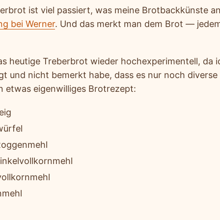
erbrot ist viel passiert, was meine Brotbackkünste a
ng bei Werner
. Und das merkt man dem Brot — jedem 
s heutige Treberbrot wieder hochexperimentell, da ic
egt und nicht bemerkt habe, dass es nur noch diverse
 etwas eigenwilliges Brotrezept:
eig
würfel
Roggenmehl
nkelvollkornmehl
ollkornmehl
nmehl