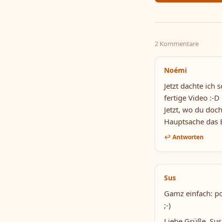
2 Kommentare
Noémi
Jetzt dachte ich
fertige Video :-D
Jetzt, wo du doch
Hauptsache das B
↩ Antworten
Sus
Gamz einfach: po
;-)
Liebe Grüße. Su