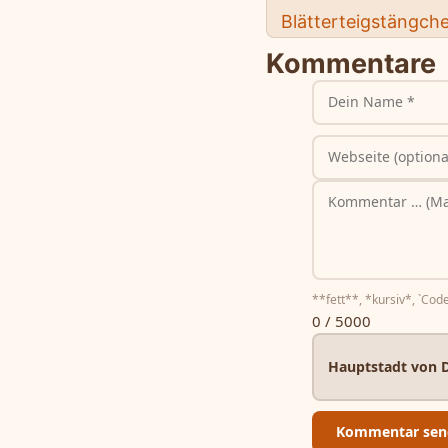
Blätterteigstängch
Kommentare
**fett**, *kursiv*, `Code
0 / 5000
Hauptstadt von 
Kommentar sen