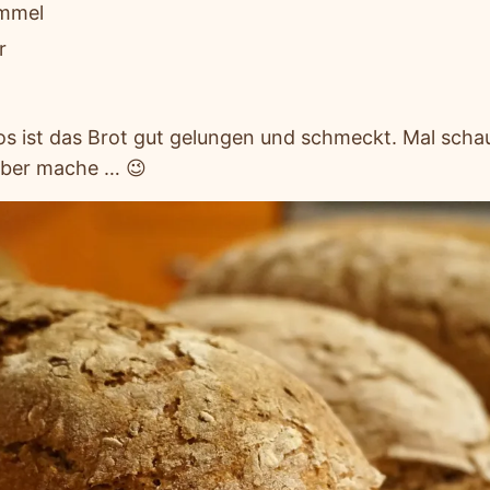
ümmel
r
s ist das Brot gut gelungen und schmeckt. Mal scha
reber mache … 😉