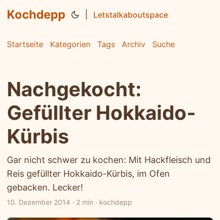
Kochdepp
|
Letstalkaboutspace
Startseite
Kategorien
Tags
Archiv
Suche
Nachgekocht:
Gefüllter Hokkaido-
Kürbis
Gar nicht schwer zu kochen: Mit Hackfleisch und
Reis gefüllter Hokkaido-Kürbis, im Ofen
gebacken. Lecker!
10. Dezember 2014
·
2 min
·
kochdepp