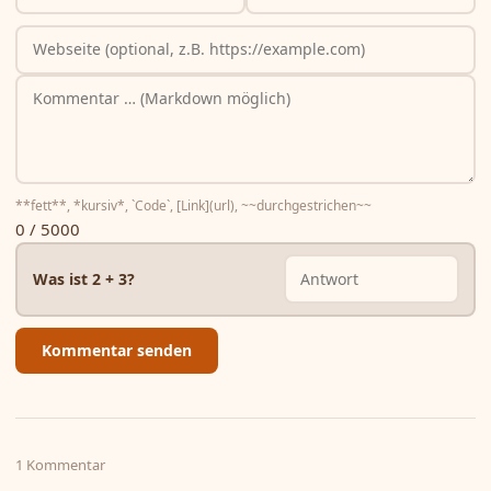
**fett**, *kursiv*, `Code`, [Link](url), ~~durchgestrichen~~
0 / 5000
Was ist 2 + 3?
Kommentar senden
1 Kommentar