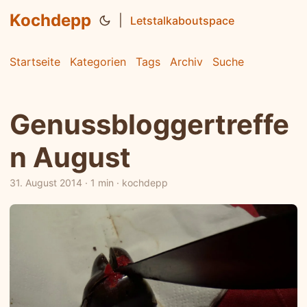
Kochdepp
|
Letstalkaboutspace
Startseite
Kategorien
Tags
Archiv
Suche
Genussbloggertreffe
n August
31. August 2014
·
1 min
·
kochdepp