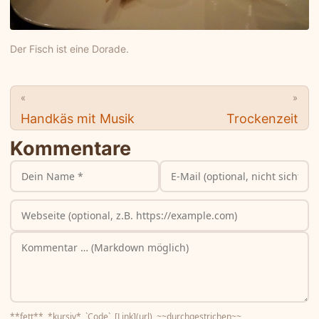
Der Fisch ist eine Dorade.
«
»
Handkäs mit Musik
Trockenzeit
Kommentare
**fett**, *kursiv*, `Code`, [Link](url), ~~durchgestrichen~~