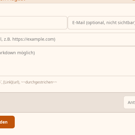
`, [Link](url), ~~durchgestrichen~~
den