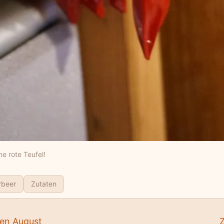
ne rote Teufel!
rbeer
Zutaten
fen August
Z