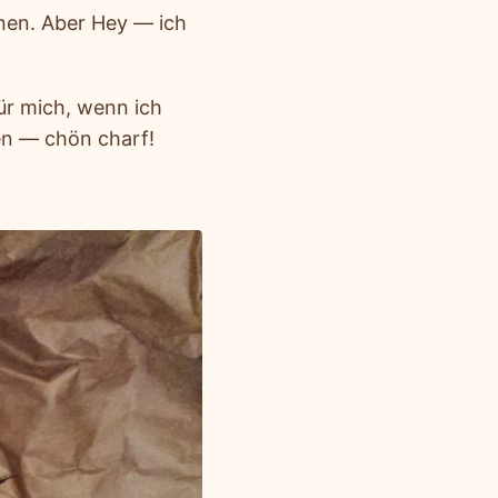
knen. Aber Hey — ich
ür mich, wenn ich
en — chön charf!