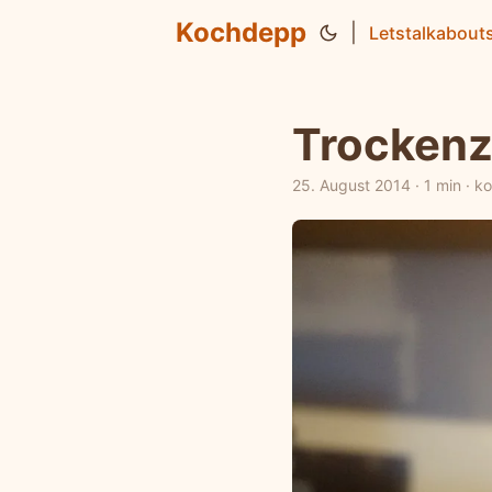
Kochdepp
|
Letstalkabout
Trockenz
25. August 2014
·
1 min
·
k