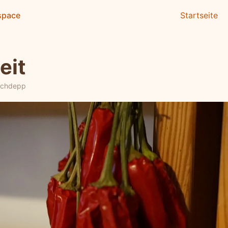
space
Startseite
eit
ochdepp