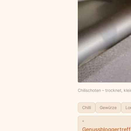
Chilischoten – trocknet, klei
Chilli
Gewürze
Lo
«
Genussbloggertref